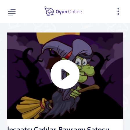
İnşaatçı Cadılar Bayramı Şatosu