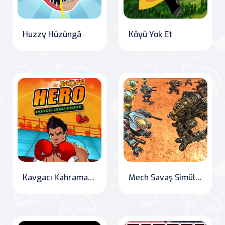
Huzzy Hüzüngā
Köyü Yok Et
Kavgacı Kahraman: Yumruk Şampiyonları
Mech Savaş Simülatörü