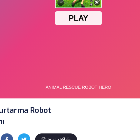
urtarma Robot
nı
Hata Bildir