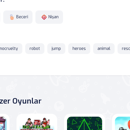
Beceri
Nişan
nocruelty
robot
jump
heroes
animal
res
zer Oyunlar