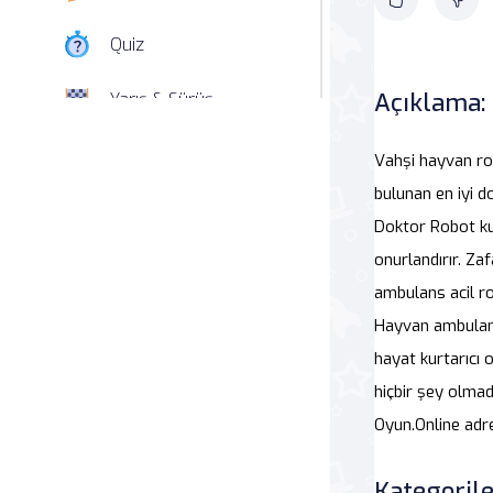
Quiz
Açıklama:
Yarış & Sürüş
Nişan
Vahşi hayvan ro
bulunan en iyi 
Simülasyon
Doktor Robot ku
onurlandırır. Za
Spor
ambulans acil ro
Strateji
Hayvan ambulans 
hayat kurtarıcı 
Macera
hiçbir şey olmad
Oyun.Online adr
Beceri
Atari Salonu
Kategorile