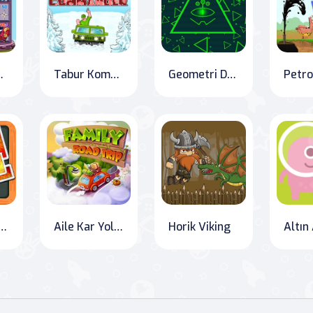
Savaşları
Tabur Komutanı 2
Geometri Dash'li Çılgın Küp Kaçışı - hikaye piksel kaçınma ve dövme
Petro
TRY DASH BLACKBOARD
Aile Kar Yolculuğu
Horik Viking
Altın 