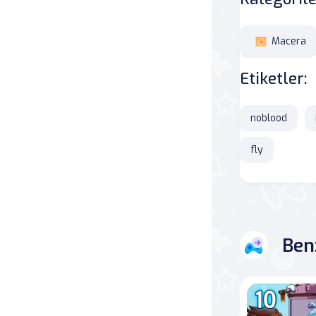
Savaş
Macera
Masa
Etiketler:
Masa Oyunları
noblood
Kart
fly
Bakım
Klasik Oyunlar
Ben
Dövüş
false