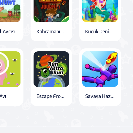
l Avcısı
Kahramanın Yolculuğu
Küçük Denizkızı'nın Sualtı Macerası
Avı
Escape From Red Planet
Savaşa Hazır mısın? - Knock Rush