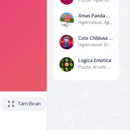
Puzzle, Hypercasual, Casual
Xmas Panda Run
Hypercasual, Agility
Cute Chibiusa Maker
Hypercasual, Dress-up
Logica Emotica
Puzzle, Arcade, Classics
Tam Ekran