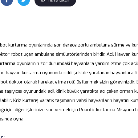
bot kurtarma oyunlarında son derece zorlu ambulans sürme ve ku
doktor robot uçan ambulans simülatörlerinden biridir. Acil Hayvan 
rtarma oyunlarının zor durumdaki hayvanlara yardım etme çok asil 
fari hayvan kurtarma oyununda ciddi şekilde yaralanan hayvanlara öze
bot doktor olarak hareket etme rolü üstlenmek sizin görevinizdir. 
taşıyıcısı oyunundaki acil klinik büyük yaratıkta acı çeken orman 
olabilir. Kriz kurtarış yaratık taşımanın vahşi hayvanların hayatını k
ığı için, diğer işlerinize son vermek için Robotic kurtarma Misyonu 
esinde oyna!
r: