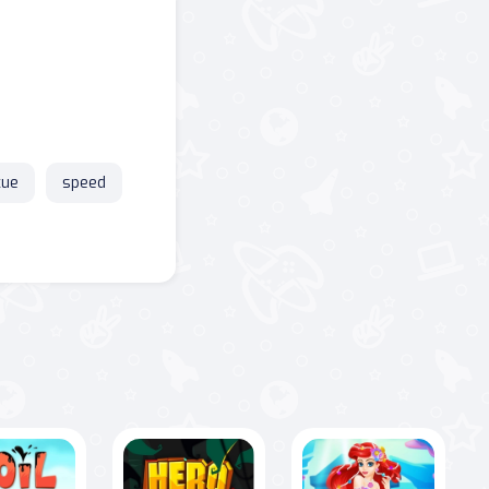
cue
speed