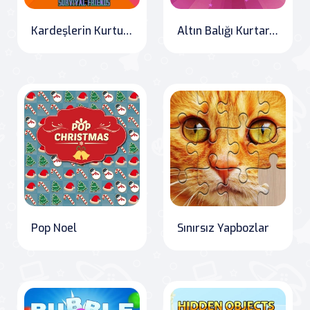
Kardeşlerin Kurtulması: Ölümlü Kardeşlerin Zorlu Macerası
Altın Balığı Kurtar,Oda arkadaşınız kötü ve altın balıklarını ızgara yapmanın zamanının geldiğine karar verdi. Onları gökyüzündeki altın balık kasesine kızartmadan önce Kurtarın!
Pop Noel
Sınırsız Yapbozlar