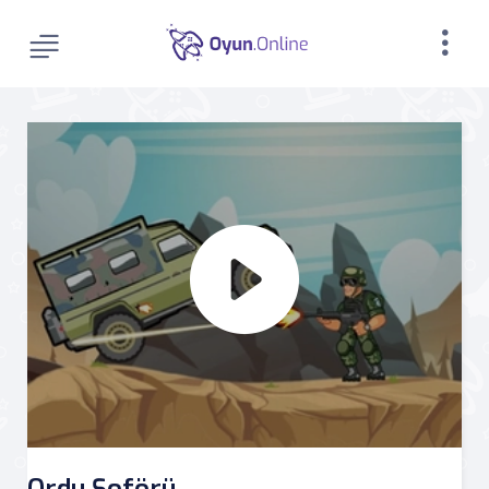
Ordu Şoförü