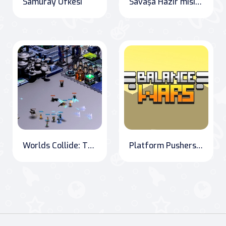
Samuray Öfkesi
Savaşa Hazır mısın? - Knock Rush
Worlds Collide: The Ultimate War Strategy Game
Platform Pushers: Battle for Balance