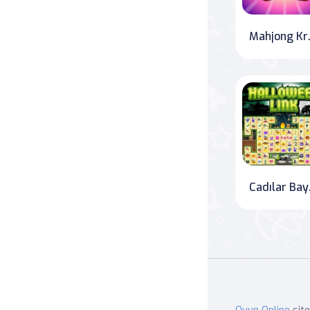
Mah
Cadı