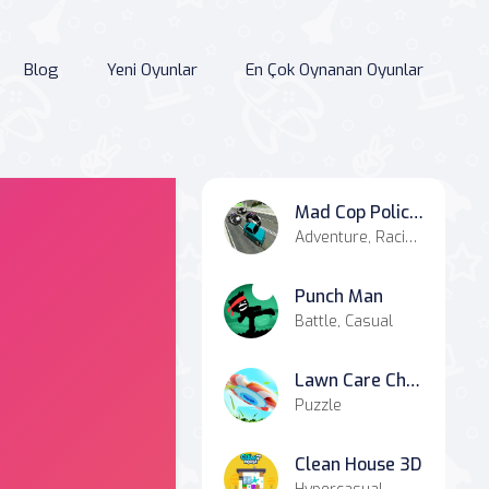
Blog
Yeni Oyunlar
En Çok Oynanan Oyunlar
Mad Cop Police Car Race :Police Car vs Gangster Escape
Adventure, Racing & Driving, Agility, Battle, Casual
Punch Man
Battle, Casual
Lawn Care Challenge
Puzzle
Clean House 3D