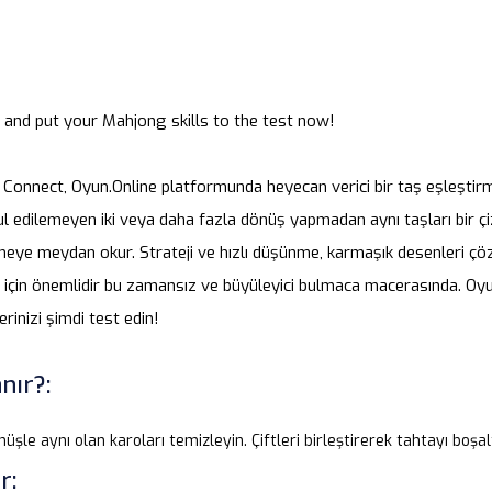
e and put your Mahjong skills to the test now!
 Connect, Oyun.Online platformunda heyecan verici bir taş eşleştir
ul edilemeyen iki veya daha fazla dönüş yapmadan aynı taşları bir çiz
eye meydan okur. Strateji ve hızlı düşünme, karmaşık desenleri çöz
için önemlidir bu zamansız ve büyüleyici bulmaca macerasında. Oyun
rinizi şimdi test edin!
nır?:
önüşle aynı olan karoları temizleyin. Çiftleri birleştirerek tahtayı boşal
r: