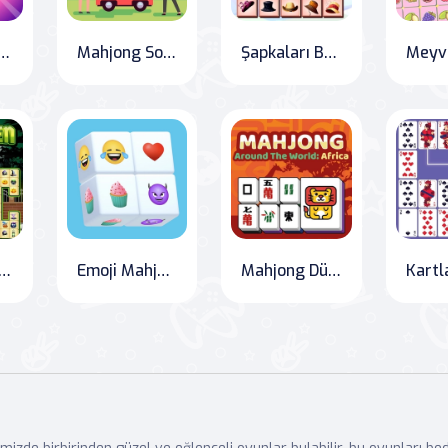
jong Kraliyet
Mahjong Sokak Kafe
Şapkaları Bağlama Mahjong
lar Bayramı Eşleştirme
Emoji Mahjong
Mahjong Dünya Turu Afrika