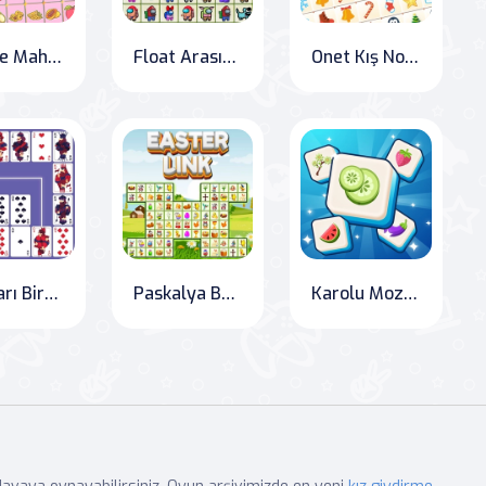
Meyve Mahjong
Float Arasında Bağlantı Kur
Onet Kış Noel Mahjong
Kartları Birleştir
Paskalya Bağlantısı
Karolu Mozaik