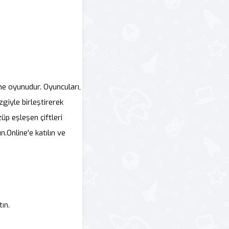
me oyunudur. Oyuncuları,
giyle birleştirerek
üp eşleşen çiftleri
.Online'e katılın ve
tın.