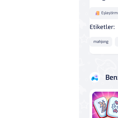
Savaş
Eşleştirm
Masa
Etiketler:
Masa Oyunları
mahjong
Kart
Bakım
Ben
Klasik Oyunlar
Dövüş
false