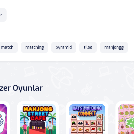
e
match
matching
pyramid
tiles
mahjongg
zer Oyunlar