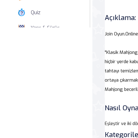
Quiz
Açıklama:
Yarış & Sürüş
Join Oyun.Onlin
Nişan
"Klasik Mahjong
Simülasyon
hiçbir yerde kab
tahtayı temizlem
Spor
ortaya çıkarmak 
Strateji
Mahjong becerile
Macera
Nasıl Oyna
Beceri
Eşleştir ve iki d
Kategorile
Atari Salonu