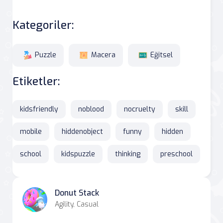
Kategoriler:
Puzzle
Macera
Eğitsel
Etiketler:
kidsfriendly
noblood
nocruelty
skill
mobile
hiddenobject
funny
hidden
school
kidspuzzle
thinking
preschool
Donut Stack
Agility, Casual