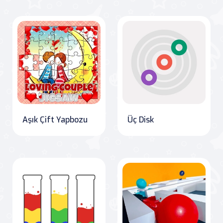
Aşık Çift Yapbozu
Üç Disk