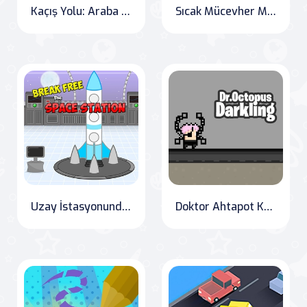
Kaçış Yolu: Araba Yarışı Oyunu" (Translation: "Escape Road: Car Racing Game"
Sıcak Mücevher Macerası
Uzay İstasyonundan Kaçış
Doktor Ahtapot Karanlıkta