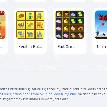
 Macera Dünyası
Kedileri Buluştu
Epik Orman Kaçışı
Ninja
mizde birbirinden güzel ve eğlenceli oyunlar bulabilir, bu oyunları b
asikleri
,
araba park etme oyunları
,
dövüş oyunları
ve daha pek çok tü
nı kaçırmamak için siteyi sıklıkla ziyaret edin.