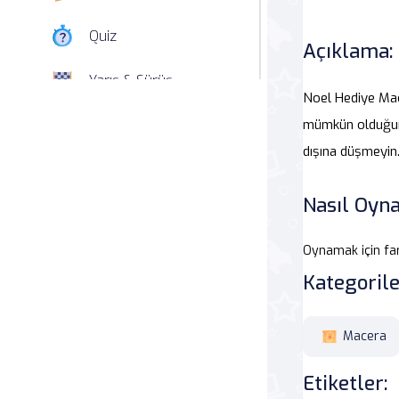
Quiz
Açıklama:
Yarış & Sürüş
Noel Hediye Mac
Nişan
mümkün olduğunc
dışına düşmeyin.
Simülasyon
Nasıl Oyna
Spor
Oynamak için fa
Strateji
Kategorile
Macera
Macera
Beceri
Etiketler:
Atari Salonu