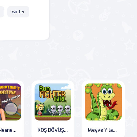
winter
Gizli Nesneler: Kardeşimin Serveti
KOŞ DÖVÜŞÇÜ KIZ
Meyve Yılanı Meydan Okuması