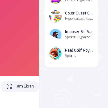
Puzzle, Hypercasual
Color Quest Colors Game
Hypercasual, Casual
Imposer Ski Adventure
Sports, Hypercasual
Real Golf Royale Game
Sports
Tam Ekran