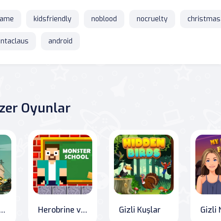
game
kidsfriendly
noblood
nocruelty
christmas
ntaclaus
android
zer Oyunlar
rsanların Yolu
Herobrine vs Canavar Okulu
Gizli Kuşlar