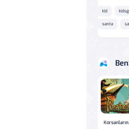
kid
kids
Savaş
santa
sa
Masa
Masa Oyunları
Kart
Ben
Bakım
Klasik Oyunlar
Dövüş
false
Ko