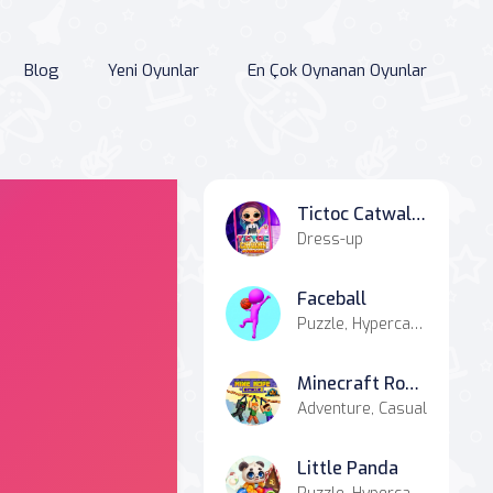
Blog
Yeni Oyunlar
En Çok Oynanan Oyunlar
Tictoc Catwalk Fashion
Dress-up
Faceball
Puzzle, Hypercasual, Basketball
Minecraft Rope Rescue
Adventure, Casual
Little Panda