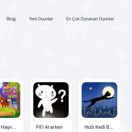
Blog
Yeni Oyunlar
En Çok Oynanan Oyunlar
Vahşi Hayvan Dotoru Macerası
Fil'i Ararken
Hızlı Kedi Bay Mister