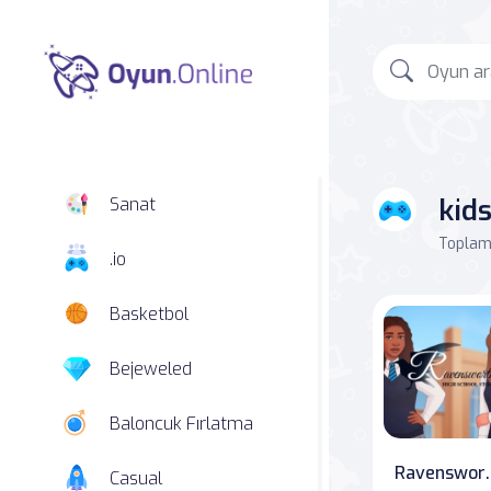
kid
Sanat
Toplam 
.io
Basketbol
Bejeweled
Baloncuk Fırlatma
Ravensworth High: A 
Casual