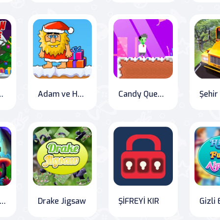
u Mücadelesi
Adam ve Havva Yılbaşı Macerası
Candy Quest: Pixelkenstein's Haunted Halloween
scape Mystery Room
Drake Jigsaw
ŞİFREYİ KIR