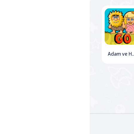
Savaş
Masa
Masa Oyunları
Adam ve Hav
Kart
Bakım
Klasik Oyunlar
Dövüş
false