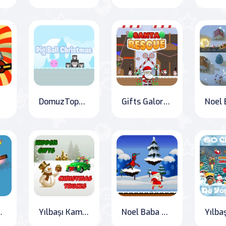
DomuzTopu Noel
Gifts Galore: The Santa Rescue Adventure
k Savaşı
Yılbaşı Kamyonları Gizli Hediyeler
Noel Baba Yılbaşı Koşusu