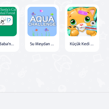
Noel Baba'nın Kedisi Büyülü Ormanda Nerede?
Su Meydan Okuması
Küçük Kedi Doktoru: Evcil Hayvan Veteriner Oyunu