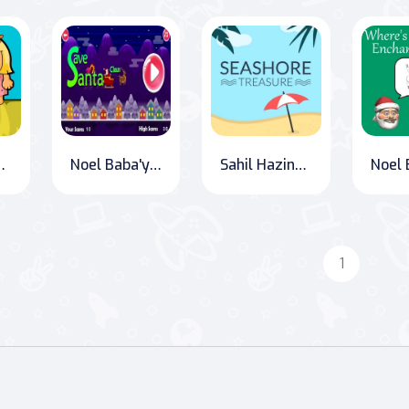
va Macerası
Noel Baba'yı Kurtar
Sahil Hazinesi
1