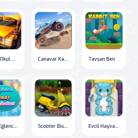
Şehir Okul Otobüsü Sürme
Canavar Kamyon Yarışı Efsanesi
Tavşan Ben
Gizli Eğlenceli Alfabe
Scooter Bisikleti Yapboz
Evcil Hayvan Doktoru: Hayvan Bakım Oyunu