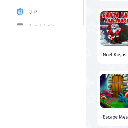
Quiz
Yarış & Sürüş
Nişan
Simülasyon
Noel Koşus
Spor
Strateji
Macera
Beceri
E
Atari Salonu