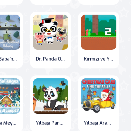
Noel Baba'nın Hediye Dağıtımı
Dr. Panda Okulu
Kırmızı ve Yeşil'in Şeker Macerası
Yılbaşı Meydan Okuma Oyunu
Yılbaşı Panda Macerası
Yılbaşı Arabaları Zili Bul