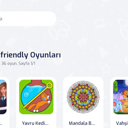
sfriendly Oyunları
36 oyun. Sayfa 1/1
Teen's Journey to Self-Discovery
Yavru Kediyi Kurtar
Mandala Boyama Kitabı