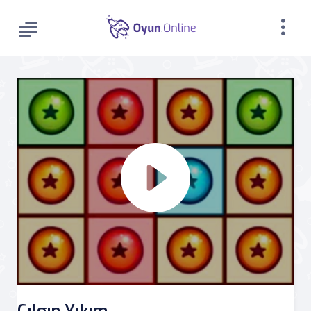
Çılgın Yıkım