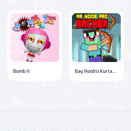
Bomb It
Bay Noob'u Kurtaran Yaycı: OnlineGames.World