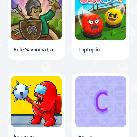
Kule Savunma Çatışması
Toptop.io
İmzacı.io
Hesapla