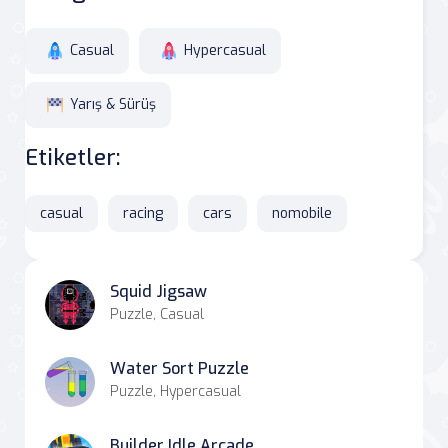
Casual
Hypercasual
Yarış & Sürüş
Etiketler:
casual
racing
cars
nomobile
Squid Jigsaw
Puzzle, Casual
Water Sort Puzzle
Puzzle, Hypercasual
Builder Idle Arcade