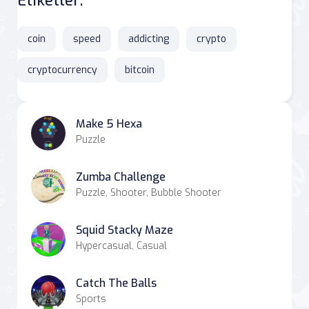
Etiketler:
coin
speed
addicting
crypto
cryptocurrency
bitcoin
Make 5 Hexa
Puzzle
Zumba Challenge
Puzzle, Shooter, Bubble Shooter
Squid Stacky Maze
Hypercasual, Casual
Catch The Balls
Sports