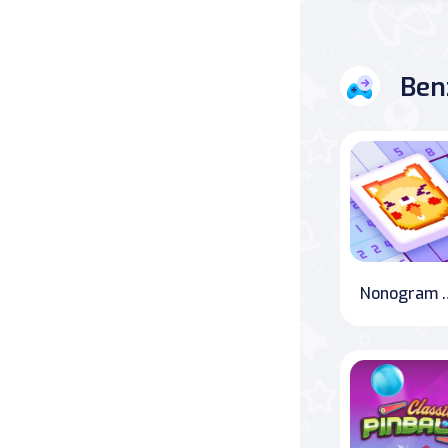
Savaş
Ben
Masa
Masa Oyunları
Kart
Bakım
Klasik Oyunlar
Nonogr
Dövüş
false