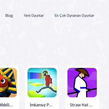
Blog
Yeni Oyunlar
En Çok Oynanan Oyunlar
Yeni Dibbiller 3: Çölde Umutsuzluk
İmkansız Parkur: Online Oyunların Zorlu Meydan Okumalarına Hazır mısın?
Straw Hat Samurai