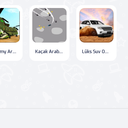
Us Army Araçları Nakliye Simülatörü
Kaçak Araba Polis Kovalamaca Oyunu
Lüks Suv Offroad Prado Sürme Oyunu