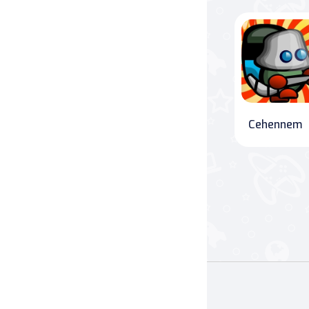
Savaş
Masa
Masa Oyunları
Cehennem
Kart
Bakım
Klasik Oyunlar
Dövüş
false