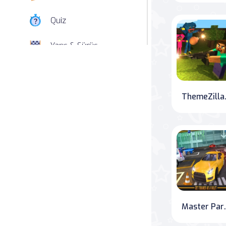
Quiz
Yarış & Sürüş
Nişan
Simülasyon
ThemeZilla
Spor
Strateji
Macera
Beceri
Master Park
Atari Salonu