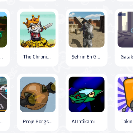
: Battle for the Minecraft Universe
The Chronicles of Raid Heroes: Conquering the Dark Lord
Şehrin En Güçlü Harekatı 2020
ing: Classic Car Simulator
Proje Borgs Kontrolden Çıktı
AI İntikamı