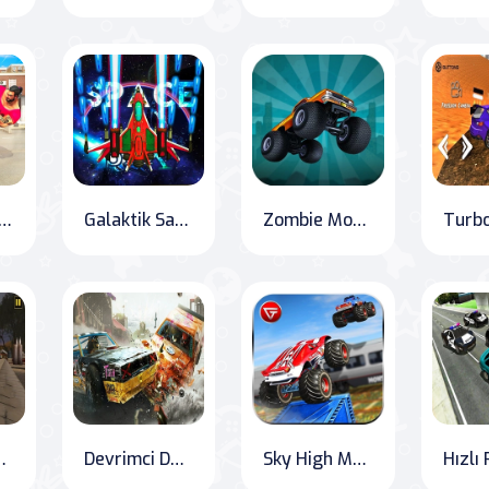
sabay: Fitness and Fighting in the Ring
Galaktik Savunma Savaşı
Zombie Monster Truck Apocalypse: Survival Road
ı - Tank Savaş Oyunu
Devrimci Derby: Vahşi Araba Yarışı 3D
Sky High Monster Truck Madness