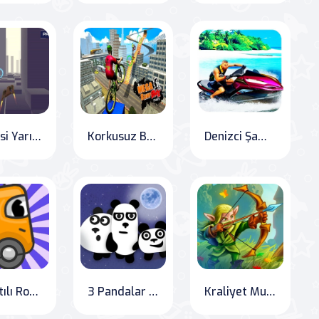
Galaksi Yarışı: Uzay Gemisi Macerası
Korkusuz BMX Sürücü: İmkansız Akrobasi Yarışı
Denizci Şampiyon Kulübü Yarışı: Jet Ski Motor Yarışı
Takıntılı Robot
3 Pandalar 2: Gece
Kraliyet Muhafızları