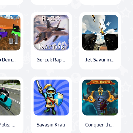
Turbo Demolition Derby: Smash Kingdom
Gerçek Raptor Savaşçı Jeti Oyunu
Jet Savunma: Modern Savaş
Hızlı Polis: Şehir Savaşı
Savaşın Kralı
Conquer the Cursed Kingdom: Rise of Royal Heroes