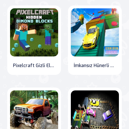
Pixelcraft Gizli Elmas Blokları
İmkansız Hünerli Araba Pistleri 3D Oyunu