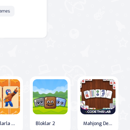
games
Yıldızlarla Savaşma Hafıza
Bloklar 2
Mahjong Deluxe Plus