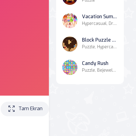
Puzzle
Vacation Summer Dress Up
Hypercasual, Dress-up
Block Puzzle Adventure
Puzzle, Hypercasual
Candy Rush
Puzzle, Bejeweled, Match-3
Tam Ekran