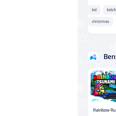
kid
kidsf
Savaş
christmas
Masa
Masa Oyunları
Kart
Ben
Bakım
Klasik Oyunlar
Dövüş
false
Rain