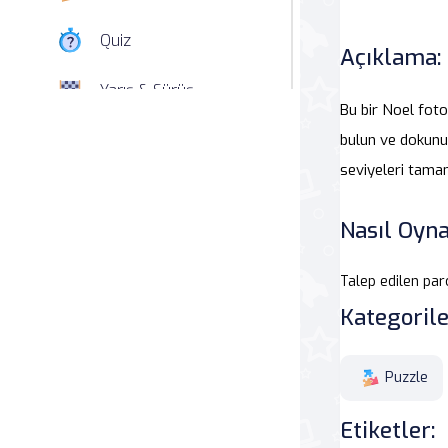
Quiz
Açıklama:
Yarış & Sürüş
Bu bir Noel fot
Nişan
bulun ve dokunu
seviyeleri tama
Simülasyon
Nasıl Oyna
Spor
Talep edilen pa
Strateji
Kategorile
Macera
Puzzle
Beceri
Etiketler:
Atari Salonu