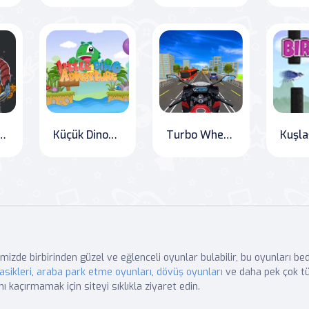
t Felaketi Saklı
Küçük Dinozor'un Macerası
Turbo Wheels: Ultimate Moto Rush
Kuşla
mizde birbirinden güzel ve eğlenceli oyunlar bulabilir, bu oyunları b
asikleri
,
araba park etme oyunları
,
dövüş oyunları
ve daha pek çok tü
nı kaçırmamak için siteyi sıklıkla ziyaret edin.