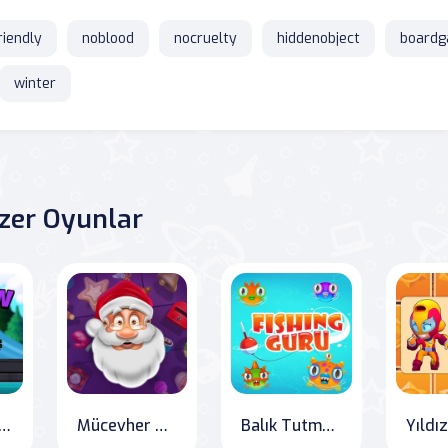
riendly
noblood
nocruelty
hiddenobject
board
winter
zer Oyunlar
bow Rush: The Survival Run
Mücevher Noel Hikayesi
Balık Tutma Ustası