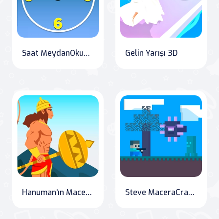
Saat MeydanOkuma
Gelin Yarışı 3D
Hanuman'ın Macerası
Steve MaceraCraft Aqua