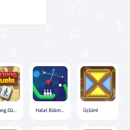
Mahjong Düelloları
Halat Bükme Bulmaca
Üçlüm!