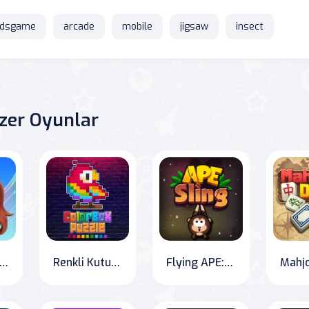
idsgame
arcade
mobile
jigsaw
insect
zer Oyunlar
rili Ada Birleştirme ve Sihir
Renkli Kutu Bulmaca
Flying APE: Slinging Through Adventure