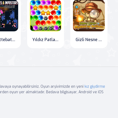
Mürettebat Üyeleri ve Hainler Yapboz
Yıldız Patlatıcı Balonlar
Gizli Nesne Gizemli Eser
edavaya oynayabilirsiniz. Oyun arşivimizde en yeni
kız giydirme
rden oyun yer almaktadır. Bedava bilgisayar, Android ve iOS