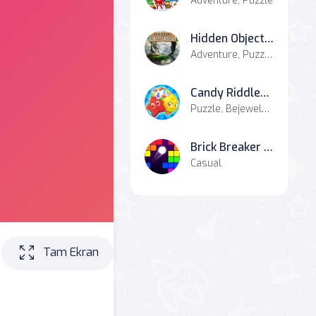
Adventure, Puzzle
Hidden Objects Dreamy Realm
Adventure, Puzzle, Hypercasual
Candy Riddles: Free Match 3 Puzzle
Puzzle, Bejeweled, Match-3
Brick Breaker Retro
Casual
Tam Ekran