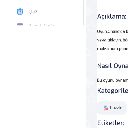
Quiz
Açıklama:
Yarış & Sürüş
Oyun.Online'da b
Nişan
veya tıklayın, b
maksimum puanı k
Simülasyon
Nasıl Oyna
Spor
Bu oyunu oynama
Strateji
Kategorile
Macera
Puzzle
Beceri
Etiketler:
Atari Salonu