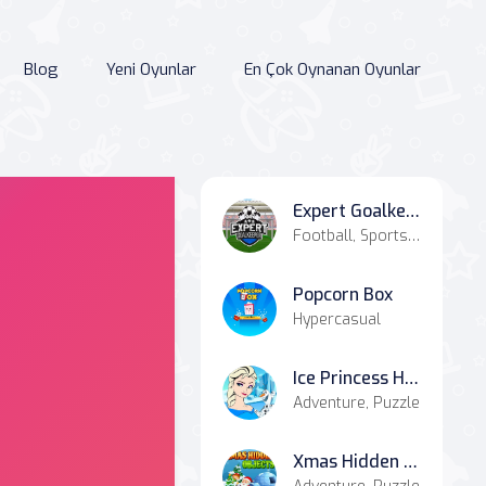
Blog
Yeni Oyunlar
En Çok Oynanan Oyunlar
Expert Goalkeeper
Football, Sports, Simulation
Popcorn Box
Hypercasual
Ice Princess Hidden Hearts
Adventure, Puzzle
Xmas Hidden Objects