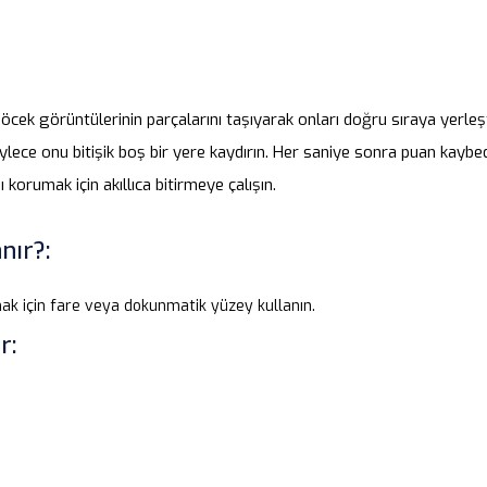
öcek görüntülerinin parçalarını taşıyarak onları doğru sıraya yerleş
öylece onu bitişik boş bir yere kaydırın. Her saniye sonra puan kayb
orumak için akıllıca bitirmeye çalışın.
nır?:
k için fare veya dokunmatik yüzey kullanın.
r: