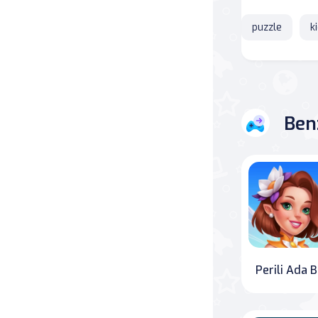
puzzle
k
Savaş
Masa
Masa Oyunları
Ben
Kart
Bakım
Klasik Oyunlar
Dövüş
Pe
false