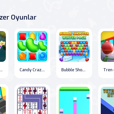
zer Oyunlar
lup bir araya getirerek çeşitli kelebek türlerini tamamlayın. Bu bağlantı-2 oyunu, hızlı bir bulmaca molası veya daha uzun bir yolculuk için idealdir. Tüm kelebek türlerini keşfetmek için ormana
Candy Craze: The Ultimate Match 3 Adventure
Bubble Shooter Kış Paketi