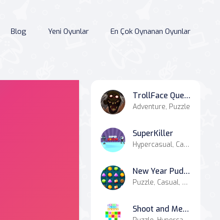
Blog
Yeni Oyunlar
En Çok Oynanan Oyunlar
TrollFace Quest: Horror 3
Adventure, Puzzle
SuperKiller
Hypercasual, Casual
New Year Puddings Match
Puzzle, Casual, Match-3
Shoot and Merge the numbers