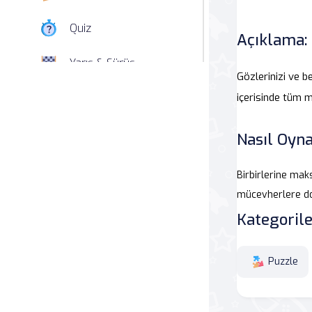
Quiz
Açıklama:
Yarış & Sürüş
Gözlerinizi ve be
Nişan
içerisinde tüm m
Simülasyon
Nasıl Oyna
Spor
Birbirlerine mak
mücevherlere d
Strateji
Kategorile
Macera
Puzzle
Beceri
Atari Salonu