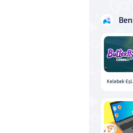
Savaş
Ben
Masa
Masa Oyunları
Kart
Bakım
Kelebek Eşleştirme: Bu kelebeklerin eşlenik çiftlerini bu
Klasik Oyunlar
Dövüş
false