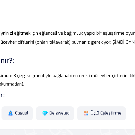
yninizi eğitmek için eğlenceli ve bağımlılık yapıcı bir eşleştirme oyunu
ücevher çiftlerini (onları tıklayarak) bulmanız gerekiyor. ŞİMDİ OY
nır?:
simum 3 çizgi segmentiyle bağlanabilen renkli mücevher çiftlerini tıkl
okunmadan).
r:
Casual
Bejeweled
Üçlü Eşleştirme