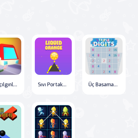
Tren çılgınlığı / Tren Deliliği
Sıvı Portakallar
Üç Basamaklı Sayılar,Renkli matematik tabanlı oyunun tadını çıkarın! Tanınmış üçlü sıra türüne dayanan bu oyun matematik oyunlarına tamamen yeni bir bakış açısı sunar. Eğlenin, becerilerinizi ve mantığınızı geliştirin!