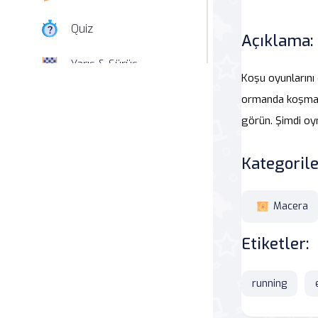
Quiz
Açıklama:
Yarış & Sürüş
Koşu oyunlarını
Nişan
ormanda koşmaya 
görün. Şimdi oy
Simülasyon
Kategorile
Spor
Strateji
Macera
Etiketler:
Macera
Beceri
running
Atari Salonu