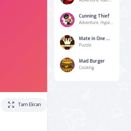
Adventure, Racing & Driving, Hypercasual, Battle, Simulation
Cunning Thief
Adventure, Hypercasual, Agility, Casual
Mate in One Move
Puzzle
Mad Burger
Cooking
Tam Ekran