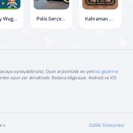
Buggy Wuggy - Platformer Oyun Zamanı
Polis Gerçek Kovalama Araba Simülatörü
Kahraman Mavi vs Kızıl Ordusu
edavaya oynayabilirsiniz. Oyun arşivimizde en yeni
kız giydirme
rden oyun yer almaktadır. Bedava bilgisayar, Android ve iOS
 v.
Gizlilik Sözleşmesi