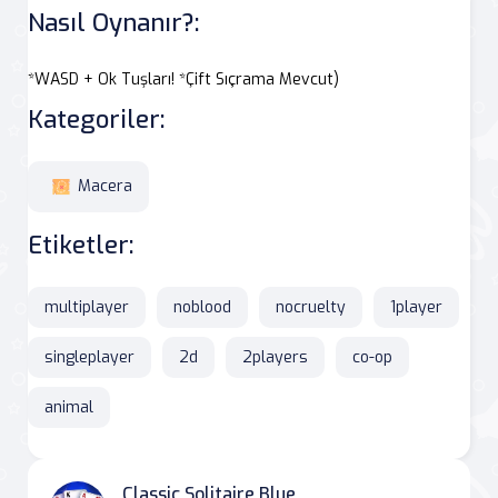
Nasıl Oynanır?:
*WASD + Ok Tuşları! *Çift Sıçrama Mevcut)
Kategoriler:
Macera
Etiketler:
multiplayer
noblood
nocruelty
1player
singleplayer
2d
2players
co-op
animal
Classic Solitaire Blue