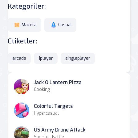
Kategoriler:
Macera
Casual
Etiketler:
arcade
1player
singleplayer
Jack O Lantern Pizza
Cooking
Colorful Targets
Hypercasual
US Army Drone Attack
Shooter, Battle