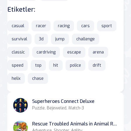
Etiketler:
casual
racer
racing
cars
sport
survival
3d
jump
challenge
classic
cardriving
escape
arena
speed
top
hit
police
drift
helix
chase
Superheroes Connect Deluxe
Puzzle, Bejeweled, Match-3
Rescue Troubled Animals in Animal Rescue Robot Hero on OnlineGames.World
Adventure, Shooter, Agility