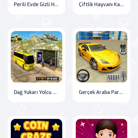
Perili Evde Gizli Hayalet
Çiftlik Hayvanı Kamyon Taşımacılığı Oyunu
Dağ Yukarı Yolcu Otobüsü Şoförü 2k20
Gerçek Araba Park Etme Yapbozu