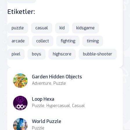
Etiketler:
puzzle
casual
kid
kidsgame
arcade
collect
fighting
timing
pixel
boys
highscore
bubble-shooter
Garden Hidden Objects
Adventure, Puzzle
Loop Hexa
Puzzle, Hypercasual, Casual
World Puzzle
Puzzle