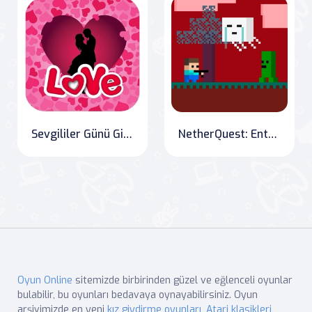
Sevgililer Günü Gizli Kalpleri
NetherQuest: Enter the Dark Realm with Steve
Oyun Online
sitemizde birbirinden güzel ve eğlenceli oyunlar
bulabilir, bu oyunları bedavaya oynayabilirsiniz. Oyun
arşivimizde en yeni
kız giydirme oyunları
,
Atari klasikleri
,