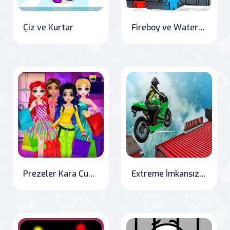
Çiz ve Kurtar
Fireboy ve Watergirl 3 Buz Tapınağı
Prezeler Kara Cuma Hakkında Çıldırmış Prensesler
Extreme İmkansız Motosiklet Pisti Hüner Meydan Okuması 2020