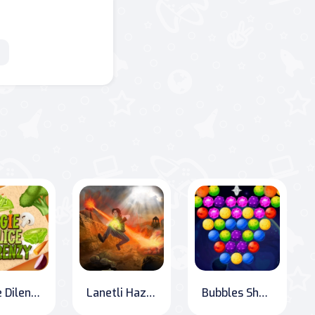
Sebze Dilencileri
Lanetli Hazine
Bubbles Shooter Gezegenler