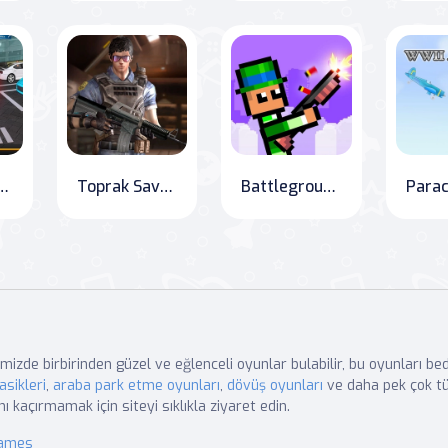
ing: Classic Car Simulator
Toprak Savaşı: Silah Kralı
Battleground Blast: Pixel Smash Duel
mizde birbirinden güzel ve eğlenceli oyunlar bulabilir, bu oyunları b
asikleri
,
araba park etme oyunları
,
dövüş oyunları
ve daha pek çok tü
nı kaçırmamak için siteyi sıklıkla ziyaret edin.
Games