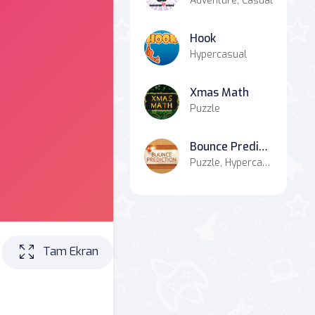
Adventure, Casual
Hook
Hypercasual
Xmas Math
Puzzle
Bounce Prediction
Puzzle, Hypercasual
Tam Ekran