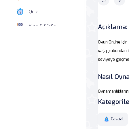
Quiz
Açıklama:
Yarış & Sürüş
Nişan
Oyun.Online içi
yaş grubundan in
Simülasyon
seviyeye geçmek
Spor
Nasıl Oyna
Strateji
Oynamanlıklarını
Macera
Kategorile
Beceri
Casual
Atari Salonu