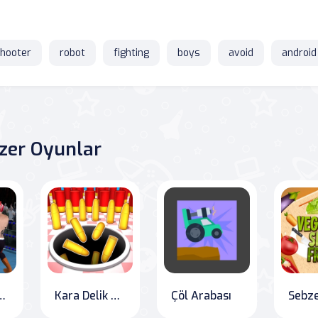
hooter
robot
fighting
boys
avoid
android
zer Oyunlar
oks Dövüş Oyunu
Kara Delik Avı
Çöl Arabası