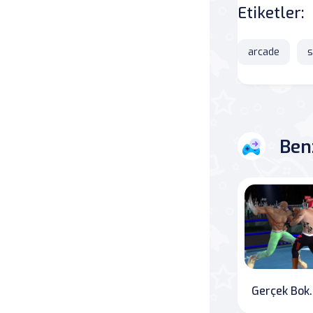
Etiketler:
Savaş
arcade
s
Masa
Masa Oyunları
Kart
Ben
Bakım
Klasik Oyunlar
Dövüş
false
Gerçek B