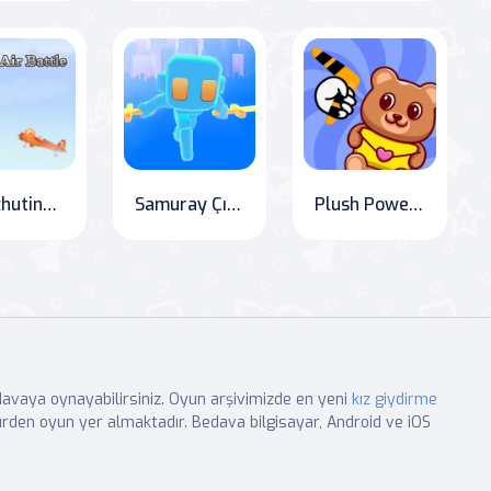
Parachuting Pets: WWII Edition
Samuray Çılgınlığı: Parkur Savaşı
Plush Power Punchers
edavaya oynayabilirsiniz. Oyun arşivimizde en yeni
kız giydirme
rden oyun yer almaktadır. Bedava bilgisayar, Android ve iOS