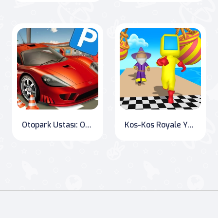
Otopark Ustası: Online Oyunlar Dünyası'nda eğlenceyi kesintisiz yaşayın! Otopark oyunlarına yeni bir bakış açısı getiren popüler mobil oyunun geri dönüşünü kaçırmayın!
Kos-Kos Royale Yarışması