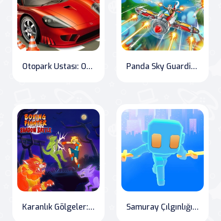
Otopark Ustası: Online Oyunlar Dünyası'nda eğlenceyi kesintisiz yaşayın! Otopark oyunlarına yeni bir bakış açısı getiren popüler mobil oyunun geri dönüşünü kaçırmayın!
Panda Sky Guardian
Karanlık Gölgeler: Dövüşçü Şampiyonluk Savaşı
Samuray Çılgınlığı: Parkur Savaşı