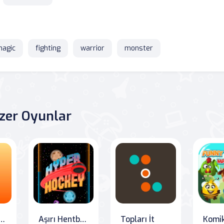
agic
fighting
warrior
monster
zer Oyunlar
likeli Sürüş
Aşırı Hentbol - Hyper Hockey
Topları İt