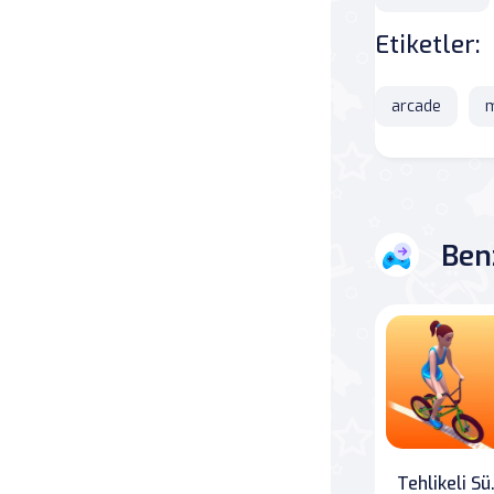
Etiketler:
Savaş
Masa
arcade
m
Masa Oyunları
Kart
Ben
Bakım
Klasik Oyunlar
Dövüş
false
Teh