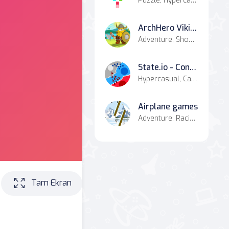
Puzzle, Hypercasual, Board, Casual
ArchHero Viking Story
Adventure, Shooter, Hypercasual, Battle, Casual, Strategy
State.io - Conquer the World
Hypercasual, Casual
Airplane games
Adventure, Racing & Driving, Agility, Basketball, Casual
Tam Ekran