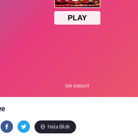
ye
Hata Bildir