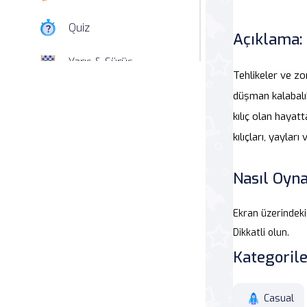
Quiz
Açıklama:
Yarış & Sürüş
Tehlikeler ve zo
Nişan
düşman kalabalık
kılıç olan hayatt
Simülasyon
kılıçları, yayları
Spor
Nasıl Oyna
Strateji
Ekran üzerindeki
Macera
Dikkatli olun.
Kategorile
Beceri
Casual
Atari Salonu