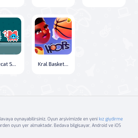
Spacecat Survival: Red vs. Blue
Kral Basketbol - The Ultimate Hoops Champion
edavaya oynayabilirsiniz. Oyun arşivimizde en yeni
kız giydirme
rden oyun yer almaktadır. Bedava bilgisayar, Android ve iOS