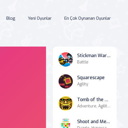
Blog
Yeni Oyunlar
En Çok Oynanan Oyunlar
Stickman Warfield
Battle
Squarescape
Agility
Tomb of the Mark 2
Adventure, Agility, Casual
Shoot and Merge the numbers