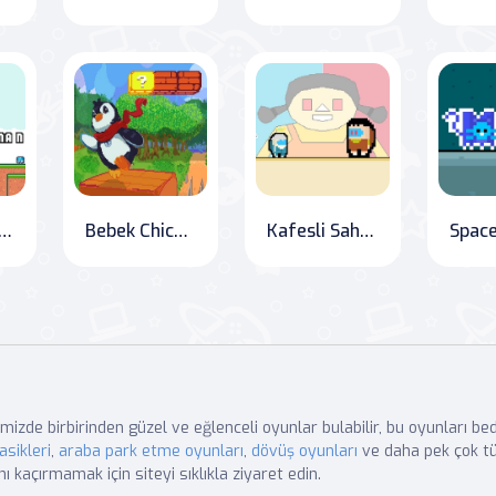
mbe Kesici Adam
Bebek Chicco'nun Maceraları
Kafesli Sahte Kalamarın Altın Anahtarı
mizde birbirinden güzel ve eğlenceli oyunlar bulabilir, bu oyunları b
asikleri
,
araba park etme oyunları
,
dövüş oyunları
ve daha pek çok tü
nı kaçırmamak için siteyi sıklıkla ziyaret edin.