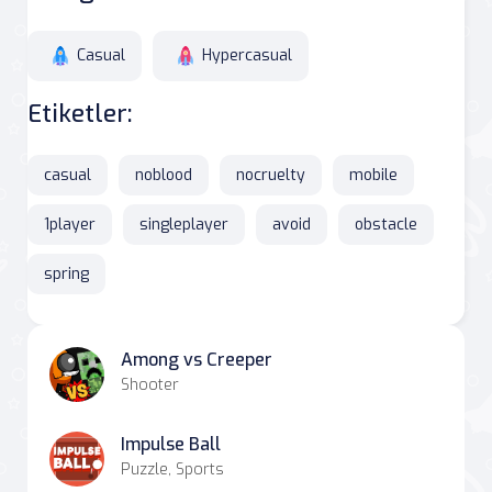
Casual
Hypercasual
Etiketler:
casual
noblood
nocruelty
mobile
1player
singleplayer
avoid
obstacle
spring
Among vs Creeper
Shooter
Impulse Ball
Puzzle, Sports