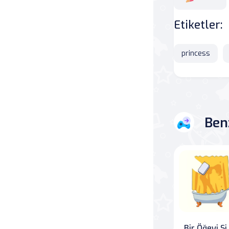
Savaş
Etiketler:
Masa
princess
Masa Oyunları
Kart
Ben
Bakım
Klasik Oyunlar
Dövüş
false
Bir 