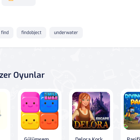
find
findobject
underwater
zer Oyunlar
Öğeyi Silin
Gülümseme Küpü
Delora Korkunç Kaçış - Gizemler Macerası