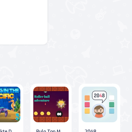
Pasifikte Dalış
Rulo Top Macerası
2048