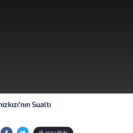
zkızı'nın Sualtı
Hata Bildir