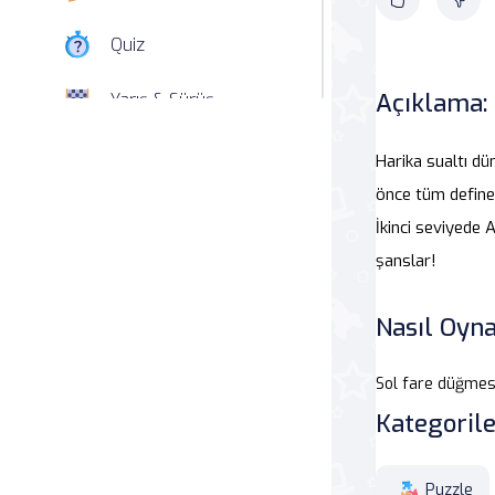
Quiz
Açıklama:
Yarış & Sürüş
Nişan
Harika sualtı dü
önce tüm define
Simülasyon
İkinci seviyede 
şanslar!
Spor
Strateji
Nasıl Oyna
Macera
Sol fare düğmes
Kategorile
Beceri
Atari Salonu
Puzzle