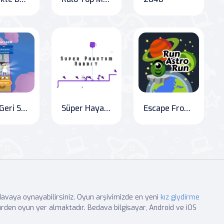
Final Geri Sayım
Süper Hayalet Tavşan
Escape From Red Planet
edavaya oynayabilirsiniz. Oyun arşivimizde en yeni
kız giydirme
rden oyun yer almaktadır. Bedava bilgisayar, Android ve iOS