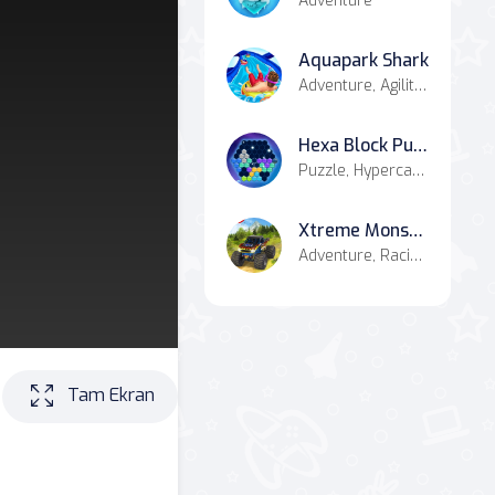
Adventure
Aquapark Shark
Adventure, Agility, Casual
Hexa Block Puzzle
Puzzle, Hypercasual
Xtreme Monster Truck Offroad Racing Game
Adventure, Racing & Driving, Simulation
Tam Ekran