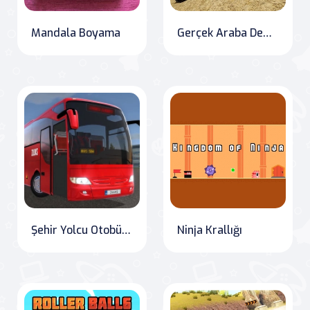
Mandala Boyama
Gerçek Araba Demolition Derby Yarış Oyunu
Şehir Yolcu Otobüs Simülatörü Otobüs Sürme 3D
Ninja Krallığı