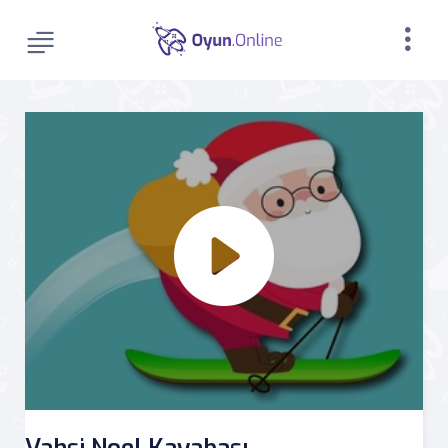
Vahşi Noel Kayabası