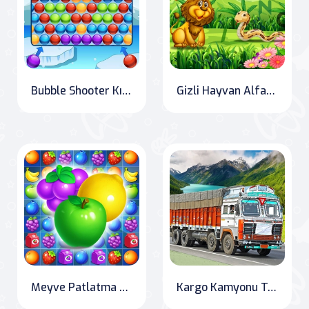
Bubble Shooter Kış Paketi
Gizli Hayvan AlfaHarfler
Meyve Patlatma Macerası
Kargo Kamyonu Taşıma Simülatör Oyunu