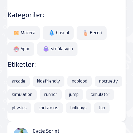
Kategoriler:
Macera
Casual
Beceri
Spor
Simülasyon
Etiketler:
arcade
kidsfriendly
noblood
nocruelty
simulation
runner
jump
simulator
physics
christmas
holidays
top
Cycle Sprint