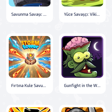
Savunma Savaşı: Destansı Çatışma
Yüce Savaşçı: Viking Destanı
Fırtına Kule Savunması - Boşta Piksel Savaşı
Gunfight in the Wild: The Zombie Outbreak