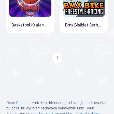
Basketbol Kraları 2022
Bmx Bisiklet Serbest Stili ve Yarışı
1
Oyun Online
sitemizde birbirinden güzel ve eğlenceli oyunlar
bulabilir, bu oyunları bedavaya oynayabilirsiniz. Oyun
arşivimizde en yeni
kız giydirme oyunları
,
Atari klasikleri
,