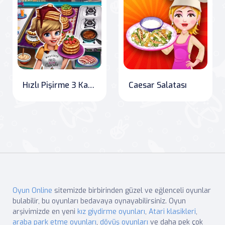
Hızlı Pişirme 3 Kaburga ve Pancake
Caesar Salatası
Oyun Online
sitemizde birbirinden güzel ve eğlenceli oyunlar
bulabilir, bu oyunları bedavaya oynayabilirsiniz. Oyun
arşivimizde en yeni
kız giydirme oyunları
,
Atari klasikleri
,
araba park etme oyunları
,
dövüş oyunları
ve daha pek çok