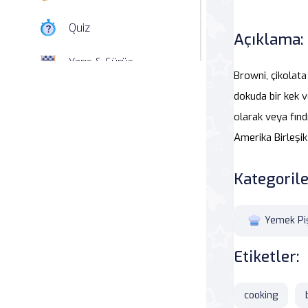
Quiz
Açıklama:
Yarış & Sürüş
Browni, çikolata
Nişan
dokuda bir kek v
olarak veya fınd
Simülasyon
Amerika Birleşik
Spor
Kategorile
Strateji
Yemek Pi
Macera
Etiketler:
Beceri
cooking
Atari Salonu