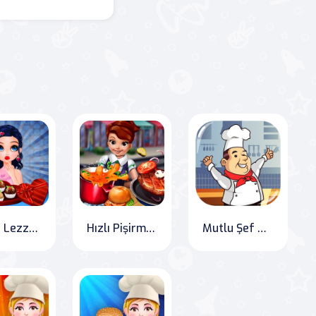
Marie Lezzet Hazırlıyor
Hızlı Pişirme: Sosisli Ekmek ve Burger Çılgınlığı
Mutlu Şef Balon Patlatma