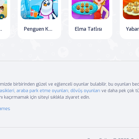
enü Oyunu
Penguen Kafe
Elma Tatlısı
mizde birbirinden güzel ve eğlenceli oyunlar bulabilir, bu oyunları b
asikleri
,
araba park etme oyunları
,
dövüş oyunları
ve daha pek çok tü
nı kaçırmamak için siteyi sıklıkla ziyaret edin.
Games