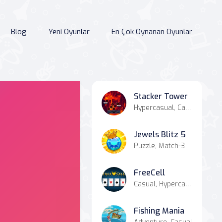
Blog
Yeni Oyunlar
En Çok Oynanan Oyunlar
Stacker Tower
Hypercasual, Casual
Jewels Blitz 5
Puzzle, Match-3
FreeCell
Casual, Hypercasual, Cards
Fishing Mania