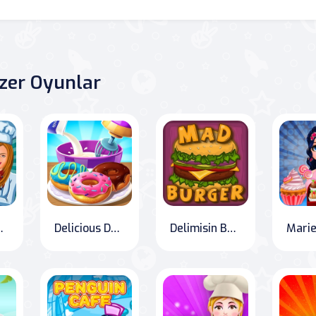
zer Oyunlar
asına Hoşgeldiniz!
Delicious Donut Delights: The Ultimate Bakery Challenge
Delimisin Burger