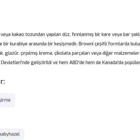
 veya kakao tozundan yapılan düz, fırınlanmış bir kare veya bar şeklin
e bir kurabiye arasında bir kesişmedir. Browni çeşitli formlarda bul
ık, glazür, çırpılmış krema, çikolata parçaları veya diğer malzemeler i
 Devletleri'nde geliştirildi ve hem ABD'de hem de Kanada'da popüler
r:
şirme
babyhazel