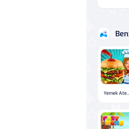
Savaş
Masa
Ben
Masa Oyunları
Kart
Bakım
Klasik Oyunlar
Yemek Ateşi - Aşçılık Macer
Dövüş
false