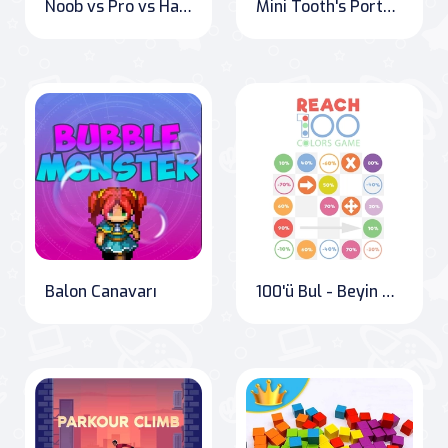
Noob vs Pro vs Hacker vs God Savaşı
Mini Tooth's Portal Adventure
Balon Canavarı
100'ü Bul - Beyin Yakan Sayı Bulmacası