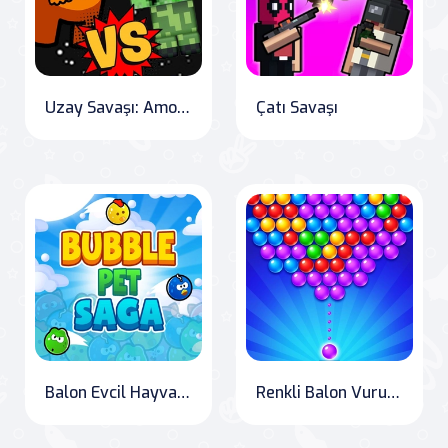
Uzay Savaşı: Among'un Karşı Cıvıl Cıvıllarla Mücadelesi
Çatı Savaşı
Balon Evcil Hayvan Macerası
Renkli Balon Vurucu