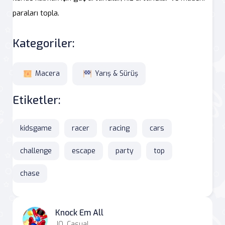
paraları topla.
Kategoriler:
Macera
Yarış & Sürüş
Etiketler:
kidsgame
racer
racing
cars
challenge
escape
party
top
chase
Knock Em All
.IO, Casual