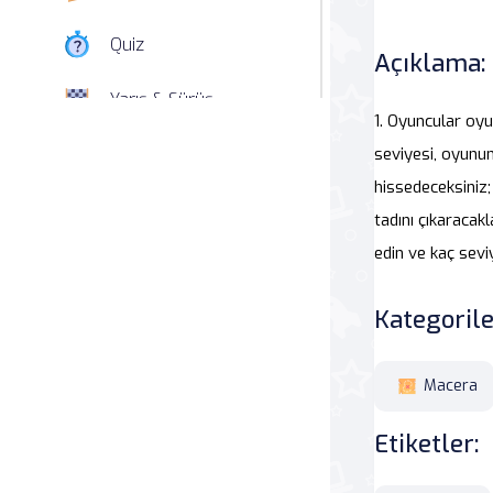
Quiz
Açıklama:
Yarış & Sürüş
1. Oyuncular oy
Nişan
seviyesi, oyunun
hissedeceksiniz
Simülasyon
tadını çıkaracak
edin ve kaç sevi
Spor
Kategorile
Strateji
Macera
Macera
Beceri
Etiketler:
Atari Salonu