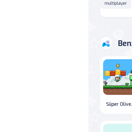
multiplayer
Savaş
Masa
Ben
Masa Oyunları
Kart
Bakım
Klasik Oyunlar
Dövüş
Süpe
false