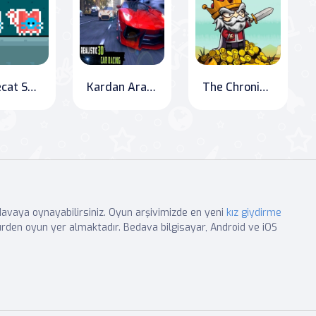
Spacecat Survival: Red vs. Blue
Kardan Araba Yarışı: Sokakların En Hızlısı"
The Chronicles of Raid Heroes: Conquering the Dark Lord
edavaya oynayabilirsiniz. Oyun arşivimizde en yeni
kız giydirme
rden oyun yer almaktadır. Bedava bilgisayar, Android ve iOS