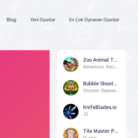
Blog
Yeni Oyunlar
En Çok Oynanan Oyunlar
Zoo Animal Transport Simulator
Adventure, Racing & Driving
Bubble Shooter Fruits Candies
Shooter, Bejeweled, Bubble Shooter
KnifeBlades.io
.IO
Tile Master Puzzle