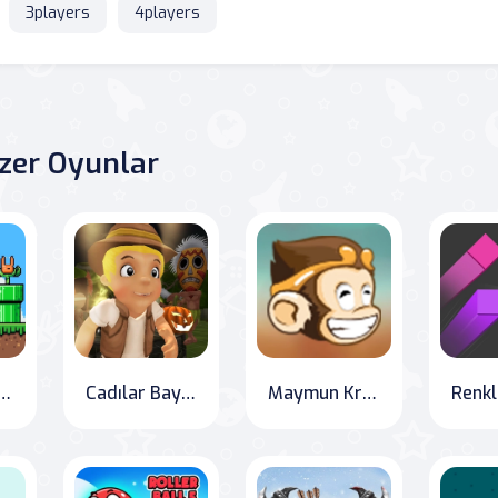
3players
4players
zer Oyunlar
r Oliver Dünyası
Cadılar Bayramı Adası Koşusu
Maymun Krallık İmparatorluğu
Renkl