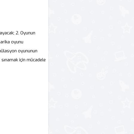
nayacak; 2. Oyunun
harika oyunu
simülasyon oyununun
zi sınamak için mücadele