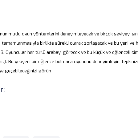
unun mutlu oyun yöntemlerini deneyimleyecek ve birçok seviyeyi sı
 tamamlanmasıyla birlikte sürekli olarak zorlaşacak ve bu yeni ve 
; 3. Oyuncular her türlü arabayı görecek ve bu küçük ve eğlenceli 
lar.,1. Bu yepyeni bir eğlence bulmaca oyununu deneyimleyin, tepkini
ye geçebileceğinizi görün
r: