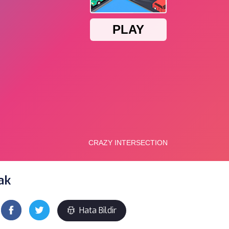
ak
Hata Bildir