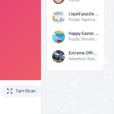
Puzzle
Liquid puzzle sort the color
Puzzle, Hypercasual, Board, Casual
Happy Easter Game
Puzzle, Shooter, Casual
Extreme Offroad Cars 3: Cargo
Adventure, Racing & Driving
Tam Ekran