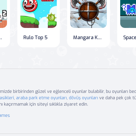
skinadam 2
Rulo Top 5
Mangara Kahramanları: Buz Tacı
mizde birbirinden güzel ve eğlenceli oyunlar bulabilir, bu oyunları b
asikleri
,
araba park etme oyunları
,
dövüş oyunları
ve daha pek çok tü
nı kaçırmamak için siteyi sıklıkla ziyaret edin.
Games