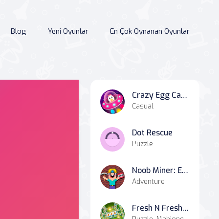
Blog
Yeni Oyunlar
En Çok Oynanan Oyunlar
Crazy Egg Catch Endless
Casual
Dot Rescue
Puzzle
Noob Miner: Escape from Prison
Adventure
Fresh N Fresh Tiles