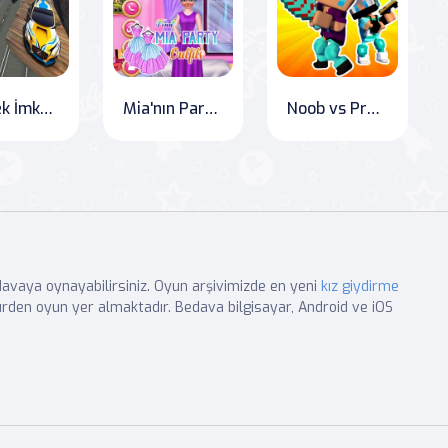
Gerçek İmkansız Zincir Araba Yarışı 2020
Mia'nın Parti Kıyafetlerini Bul
Noob vs Pro Meydan Okuması
edavaya oynayabilirsiniz. Oyun arşivimizde en yeni
kız giydirme
rden oyun yer almaktadır. Bedava bilgisayar, Android ve iOS