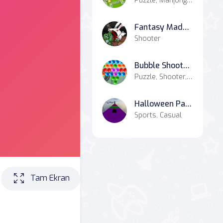
Puzzle, Mahjong & Connect, Match-3
Fantasy Madness
Shooter
Bubble Shooter Marbles
Puzzle, Shooter, Bejeweled, Bubble Shooter
Halloween Parkour
Sports, Casual
Tam Ekran