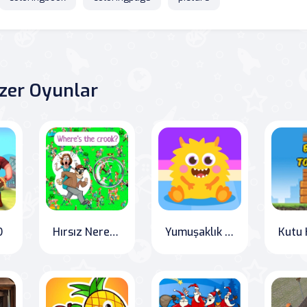
zer Oyunlar
D
Hırsız Nerede?
Yumuşaklık Yuvaya Dönüş
Kutu 