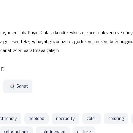
boyarken rahatlayın. Onlara kendi zevkinize göre renk verin ve düny
ız gereken tek şey hayal gücünüze özgürlük vermek ve beğendiğini
sanat eseri yaratmaya çalışın.
r:
Sanat
sfriendly
noblood
nocruelty
color
coloring
coloringbook
coloringpage
picture