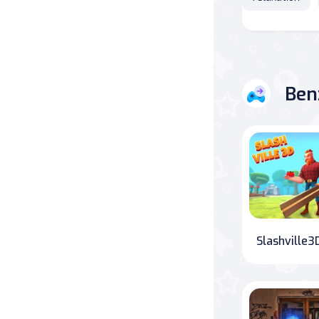
Savaş
Masa
Ben
Masa Oyunları
Kart
Bakım
Klasik Oyunlar
Slashville3
Dövüş
false