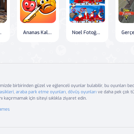
Orman Evi
Ananas Kalemi Deluxe
Noel Fotoğraf Farkları 2
mizde birbirinden güzel ve eğlenceli oyunlar bulabilir, bu oyunları b
asikleri
,
araba park etme oyunları
,
dövüş oyunları
ve daha pek çok tü
nı kaçırmamak için siteyi sıklıkla ziyaret edin.
Games