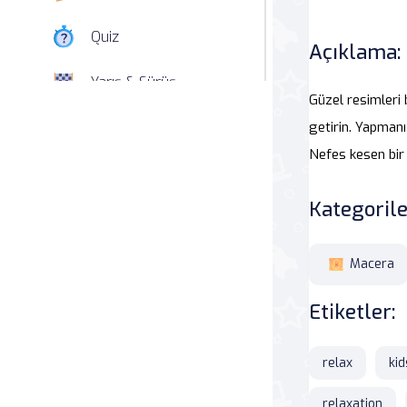
Quiz
Açıklama:
Yarış & Sürüş
Güzel resimleri 
Nişan
getirin. Yapman
Nefes kesen bir 
Simülasyon
Kategorile
Spor
Strateji
Macera
Etiketler:
Macera
Beceri
relax
kid
Atari Salonu
relaxation