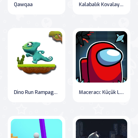
Qawqaa
Kalabalık Kovalayıcı
Dino Run Rampage: Journey to the Prehistoric
Maceracı: Küçük Labirentler