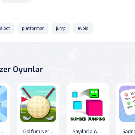
ollect
platformer
jump
avoid
zer Oyunlar
rintoda: Skibidi's Challenge
Golfüm Nerede?
Sayılarla Atlama