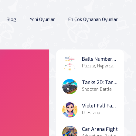
Blog
Yeni Oyunlar
En Çok Oynanan Oyunlar
Balls Numbers Match !
Puzzle, Hypercasual, Casual
Tanks 2D: Tank Wars
Shooter, Battle
Violet Fall Fashion Shoot
Dress-up
Car Arena Fight