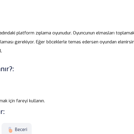
 adındaki platform zıplama oyunudur. Oyuncunun elmasları toplam
plaması gerekiyor. Eğer böceklerle temas edersen oyundan elenirsin.
l.
nır?:
k için fareyi kullanın.
r:
Beceri