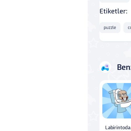
Etiketler:
Savaş
Masa
puzzle
c
Masa Oyunları
Kart
Ben
Bakım
Klasik Oyunlar
Dövüş
false
Labi