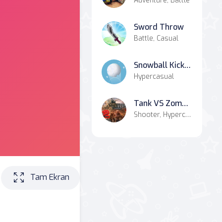
Adventure, Battle
Sword Throw
Battle, Casual
Snowball Kickup
Hypercasual
Tank VS Zombies 2
Shooter, Hypercasual, Casual
Tam Ekran