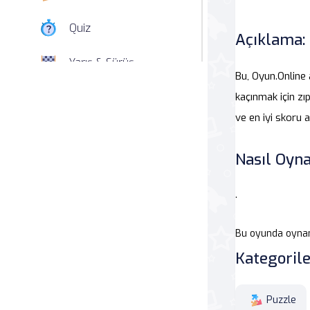
Quiz
Açıklama:
Yarış & Sürüş
Bu, Oyun.Online
Nişan
kaçınmak için zı
ve en iyi skoru a
Simülasyon
Nasıl Oyna
Spor
.
Strateji
Bu oyunda oynama
Macera
Kategorile
Beceri
Puzzle
Atari Salonu