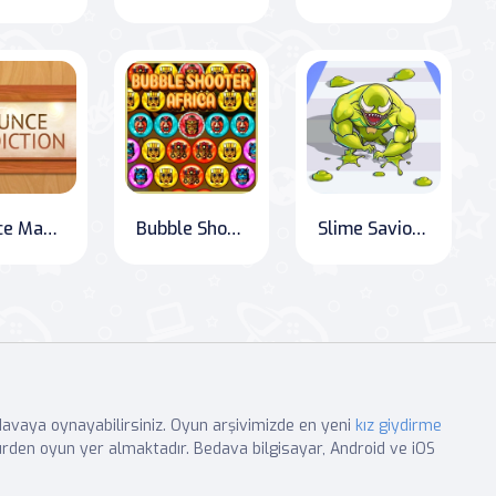
Bounce Mastermind
Bubble Shooter Afrika
Slime Savior: Rise of the Warrior
edavaya oynayabilirsiniz. Oyun arşivimizde en yeni
kız giydirme
rden oyun yer almaktadır. Bedava bilgisayar, Android ve iOS