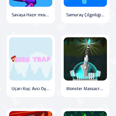
Savaşa Hazır mısın? - Knock Rush
Samuray Çılgınlığı: Parkur Savaşı
Uçarı Kuş: Avcı Oyunu
Monster Massacre: The Laser Cannon Saga