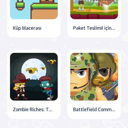
Küp Macerası
Paket Teslimi! için OnlineGames.World: Koşu Becerilerini Geliştir
Zombie Riches: The Ultimate Adventure
Battlefield Command: Conquer and Conquer Again